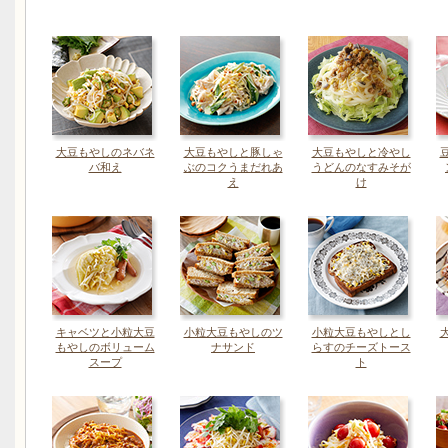
大豆もやしのネバネ
大豆もやしと豚しゃ
大豆もやしと冷やし
バ和え
ぶのコクうまだれあ
うどんのなすみそが
え
け
キャベツと小粒大豆
小粒大豆もやしのツ
小粒大豆もやしとし
もやしのボリューム
ナサンド
らすのチーズトース
スープ
ト