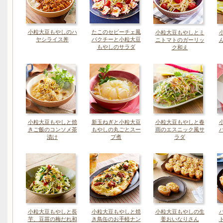
小粒大豆もやしのハ
たこのセビーチェ風
小粒大豆もやしとミ
ヤシライス丼
パクチーと小粒大豆
ニトマトのガーリッ
もやしのサラダ
ク和え
小粒大豆もやしと焼
新玉ねぎと小粒大豆
小粒大豆もやしと春
きご飯のコンソメ茶
もやしの丸ごとスー
雨のエスニック風サ
漬け
プ煮
ラダ
小粒大豆もやしと長
小粒大豆もやしと焼
小粒大豆もやしの生
芋、豆苗の梅だれ和
き鳥缶のお手軽ナン
姜おいなりさん