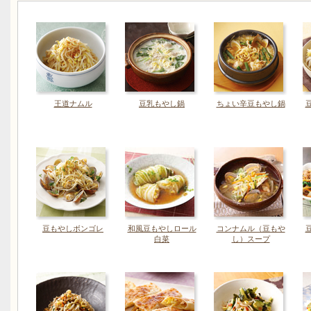
王道ナムル
豆乳もやし鍋
ちょい辛豆もやし鍋
豆もやしボンゴレ
和風豆もやしロール
コンナムル（豆もや
白菜
し）スープ