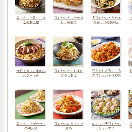
豆もやしと香りじゃ
豆もやしとツナのカ
大豆もやしとたたき
この和え物
レー棒餃子
きゅうりの梅和え
豆もやしとしらすの
豆もやしと鶏モモ肉
大豆モヤシと牛肉の
おろし和え
のコチュジャン炒め
ステーキ丼
豆もやしとザーサイ
豆もやしのたまトマ
レンジで大豆もやし
の和え物
炒め
シューマイ