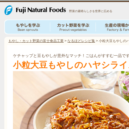
野菜の素晴らしさを世界に広める
もやし・カット野菜の富士食品工業
>
なるほどレシピ集
>
小粒大豆もやしの
ケチャップと豆もやしが意外なマッチ！ごはんがすすむ一品で
小粒大豆もやしのハヤシライ