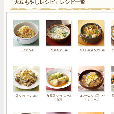
「大豆もやしレシピ」レシピ一覧
王道ナムル
豆乳もやし鍋
ちょい辛豆もやし鍋
豆もやしボンゴレ
和風豆もやしロール
コンナムル（豆もや
白菜
し）スープ