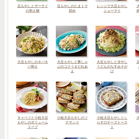
豆もやしとザーサイ
豆もやしのたまトマ
レンジで大豆もやし
の和え物
炒め
シューマイ
大豆もやしのネバネ
大豆もやしと豚しゃ
大豆もやしと冷やし
バ和え
ぶのコクうまだれあ
うどんのなすみそが
え
け
キャベツと小粒大豆
小粒大豆もやしのツ
小粒大豆もやしとし
もやしのボリューム
ナサンド
らすのチーズトース
スープ
ト