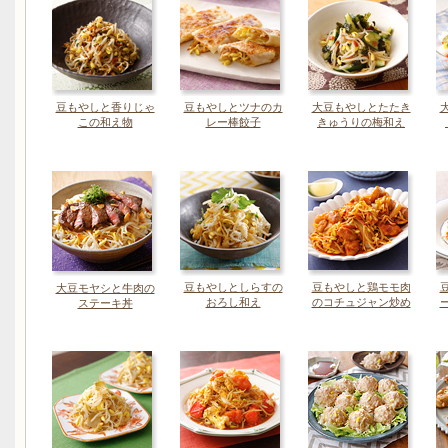
豆もやしと香りじゃ
豆もやしとツナのカ
大豆もやしとたたき
この和え物
レー棒餃子
きゅうりの梅和え
豆もやしとしらすの
豆もやしと鶏モモ肉
大豆モヤシと牛肉の
おろし和え
のコチュジャン炒め
ステーキ丼