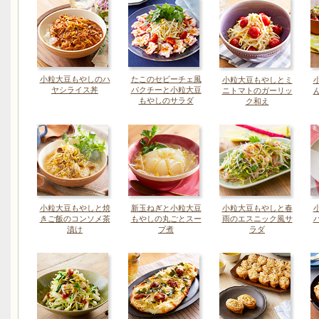
小粒大豆もやしのハ
たこのセビーチェ風
小粒大豆もやしとミ
ヤシライス丼
パクチーと小粒大豆
ニトマトのガーリッ
もやしのサラダ
ク和え
小粒大豆もやしと焼
新玉ねぎと小粒大豆
小粒大豆もやしと春
きご飯のコンソメ茶
もやしの丸ごとスー
雨のエスニック風サ
漬け
プ煮
ラダ