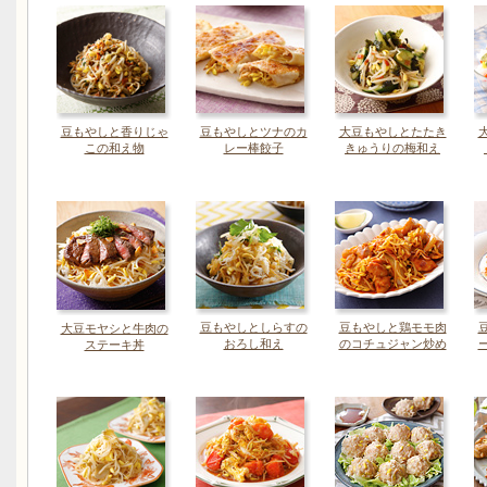
豆もやしと香りじゃ
豆もやしとツナのカ
大豆もやしとたたき
この和え物
レー棒餃子
きゅうりの梅和え
豆もやしとしらすの
豆もやしと鶏モモ肉
大豆モヤシと牛肉の
おろし和え
のコチュジャン炒め
ステーキ丼