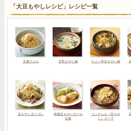
「大豆もやしレシピ」レシピ一覧
王道ナムル
豆乳もやし鍋
ちょい辛豆もやし鍋
豆もやしボンゴレ
和風豆もやしロール
コンナムル（豆もや
白菜
し）スープ