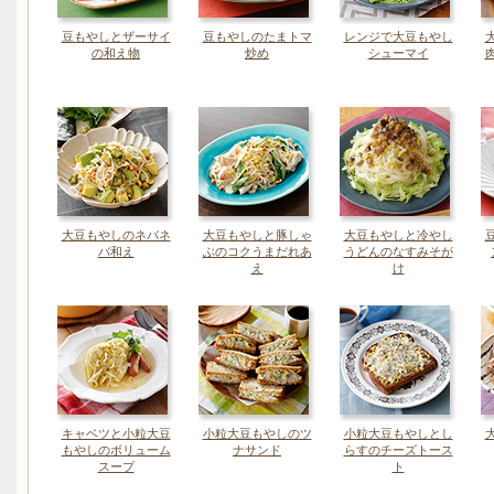
豆もやしとザーサイ
豆もやしのたまトマ
レンジで大豆もやし
の和え物
炒め
シューマイ
大豆もやしのネバネ
大豆もやしと豚しゃ
大豆もやしと冷やし
バ和え
ぶのコクうまだれあ
うどんのなすみそが
え
け
キャベツと小粒大豆
小粒大豆もやしのツ
小粒大豆もやしとし
もやしのボリューム
ナサンド
らすのチーズトース
スープ
ト