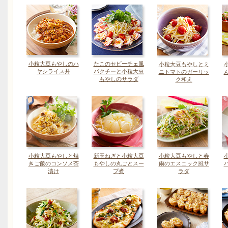
小粒大豆もやしのハ
たこのセビーチェ風
小粒大豆もやしとミ
ヤシライス丼
パクチーと小粒大豆
ニトマトのガーリッ
もやしのサラダ
ク和え
小粒大豆もやしと焼
新玉ねぎと小粒大豆
小粒大豆もやしと春
きご飯のコンソメ茶
もやしの丸ごとスー
雨のエスニック風サ
漬け
プ煮
ラダ