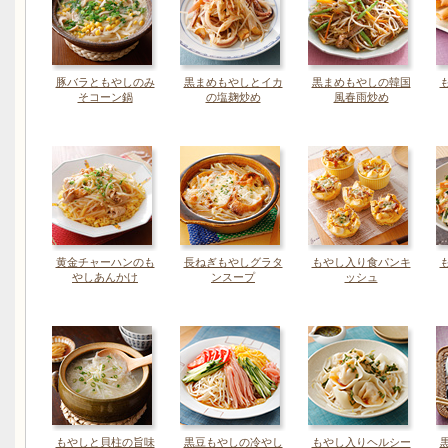
豚バラともやしのみ
黒まめもやしとイカ
黒まめもやしの韓国
そコーン鍋
の塩麹炒め
風春雨炒め
黄金チャーハンのも
長ねぎもやしグラタ
もやし入り食パンキ
やしあんかけ
ンスープ
ッシュ
もやしと貝柱の旨味
黒豆もやしの冷やし
もやし入りヘルシー