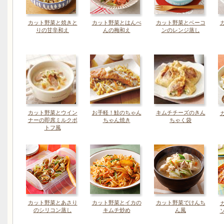
カット野菜と焼きと
カット野菜とはんぺ
カット野菜とベーコ
りの甘辛和え
んの梅和え
ンのレンジ蒸し
カット野菜とウイン
お手軽！鮭のちゃん
キムチチーズのきん
ナーの即席ミルクポ
ちゃん焼き
ちゃく袋
トフ風
カット野菜とあさり
カット野菜とイカの
カット野菜でけんち
のシリコン蒸し
キムチ炒め
ん風