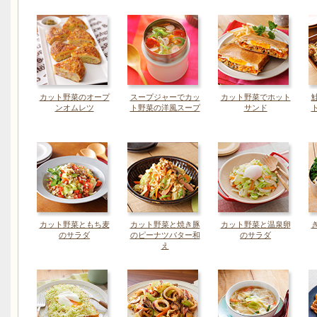
カット野菜のオープ
スープジャーでカッ
カット野菜でホット
ンオムレツ
ト野菜の洋風スープ
サンド
カット野菜ともち麦
カット野菜と焼き豚
カット野菜と温泉卵
のサラダ
のピーナツバター和
のサラダ
え