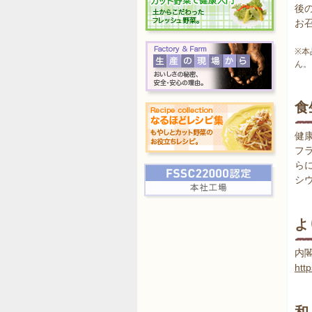
後
お
※本
ん。
食
健
フ
ら
シ
よ
内
htt