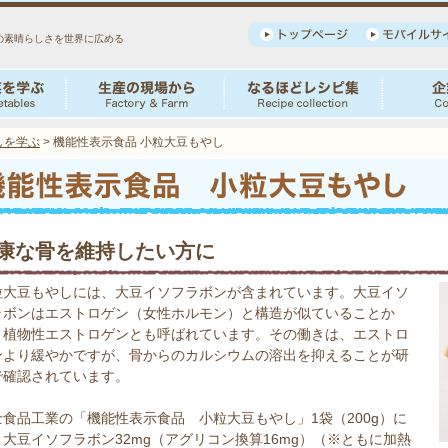
の素晴らしさを世界に広める
しを学ぶ
>
機能性表示食品 小粒大豆もやし
康な骨を維持したい方に
粒大豆もやしには、大豆イソフラボンが含まれています。大豆イソ
ラボンはエストロゲン（女性ホルモン）と構造が似ていることか
、植物性エストロゲンとも呼ばれています。その働きは、エストロ
ンより緩やかですが、骨からのカルシウムの溶出を抑えることが研
で確認されています。
士食品工業の「機能性表示食品 小粒大豆もやし」1袋（200g）に
、大豆イソフラボン32mg（アグリコン換算16mg）（※ともに加熱