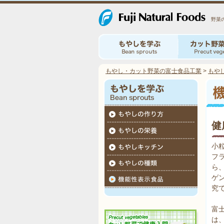
野菜
もやし・カット野菜の富士食品工業
>
もや
健
小
フ
ら
ゲ
究
富
は