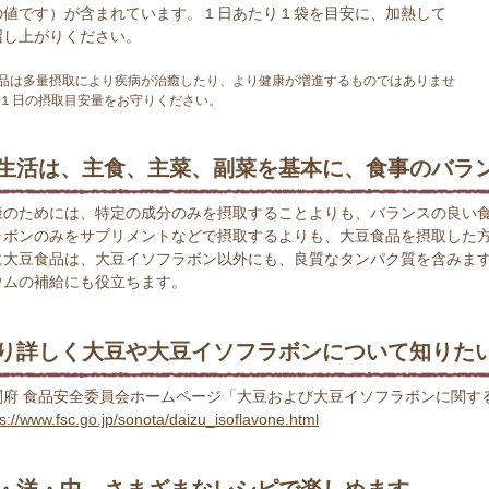
の値です）が含まれています。１日あたり１袋を目安に、加熱して
召し上がりください。
品は多量摂取により疾病が治癒したり、より健康が増進するものではありませ
１日の摂取目安量をお守りください。
生活は、主食、主菜、副菜を基本に、食事のバラ
康のためには、特定の成分のみを摂取することよりも、バランスの良い
ラボンのみをサプリメントなどで摂取するよりも、大豆食品を摂取した
に大豆食品は、大豆イソフラボン以外にも、良質なタンパク質を含みま
ウムの補給にも役立ちます。
り詳しく大豆や大豆イソフラボンについて知りた
閣府 食品安全委員会ホームページ「大豆および大豆イソフラボンに関す
ps://www.fsc.go.jp/sonota/daizu_isoflavone.html